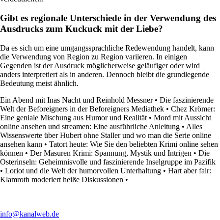
Gibt es regionale Unterschiede in der Verwendung des
Ausdrucks zum Kuckuck mit der Liebe?
Da es sich um eine umgangssprachliche Redewendung handelt, kann
die Verwendung von Region zu Region variieren. In einigen
Gegenden ist der Ausdruck möglicherweise geläufiger oder wird
anders interpretiert als in anderen. Dennoch bleibt die grundlegende
Bedeutung meist ähnlich.
Ein Abend mit Inas Nacht und Reinhold Messner
•
Die faszinierende
Welt der Beforeigners in der Beforeigners Mediathek
•
Chez Krömer:
Eine geniale Mischung aus Humor und Realität
•
Mord mit Aussicht
online ansehen und streamen: Eine ausführliche Anleitung
•
Alles
Wissenswerte über Hubert ohne Staller und wo man die Serie online
ansehen kann
•
Tatort heute: Wie Sie den beliebten Krimi online sehen
können
•
Der Masuren Krimi: Spannung, Mystik und Intrigen
•
Die
Osterinseln: Geheimnisvolle und faszinierende Inselgruppe im Pazifik
•
Loriot und die Welt der humorvollen Unterhaltung
•
Hart aber fair:
Klamroth moderiert heiße Diskussionen
•
info@kanalweb.de