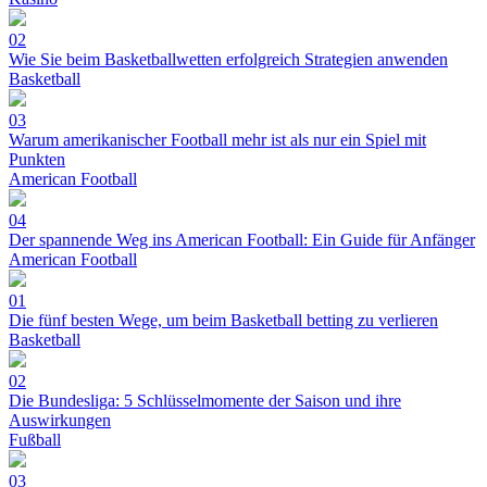
02
Wie Sie beim Basketballwetten erfolgreich Strategien anwenden
Basketball
03
Warum amerikanischer Football mehr ist als nur ein Spiel mit
Punkten
American Football
04
Der spannende Weg ins American Football: Ein Guide für Anfänger
American Football
01
Die fünf besten Wege, um beim Basketball betting zu verlieren
Basketball
02
Die Bundesliga: 5 Schlüsselmomente der Saison und ihre
Auswirkungen
Fußball
03