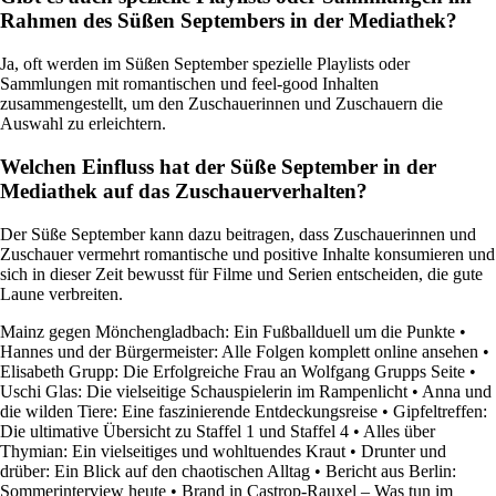
Rahmen des Süßen Septembers in der Mediathek?
Ja, oft werden im Süßen September spezielle Playlists oder
Sammlungen mit romantischen und feel-good Inhalten
zusammengestellt, um den Zuschauerinnen und Zuschauern die
Auswahl zu erleichtern.
Welchen Einfluss hat der Süße September in der
Mediathek auf das Zuschauerverhalten?
Der Süße September kann dazu beitragen, dass Zuschauerinnen und
Zuschauer vermehrt romantische und positive Inhalte konsumieren und
sich in dieser Zeit bewusst für Filme und Serien entscheiden, die gute
Laune verbreiten.
Mainz gegen Mönchengladbach: Ein Fußballduell um die Punkte
•
Hannes und der Bürgermeister: Alle Folgen komplett online ansehen
•
Elisabeth Grupp: Die Erfolgreiche Frau an Wolfgang Grupps Seite
•
Uschi Glas: Die vielseitige Schauspielerin im Rampenlicht
•
Anna und
die wilden Tiere: Eine faszinierende Entdeckungsreise
•
Gipfeltreffen:
Die ultimative Übersicht zu Staffel 1 und Staffel 4
•
Alles über
Thymian: Ein vielseitiges und wohltuendes Kraut
•
Drunter und
drüber: Ein Blick auf den chaotischen Alltag
•
Bericht aus Berlin:
Sommerinterview heute
•
Brand in Castrop-Rauxel – Was tun im