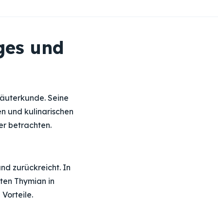
iges und
Kräuterkunde. Seine
en und kulinarischen
r betrachten.
nd zurückreicht. In
zten Thymian in
Vorteile.