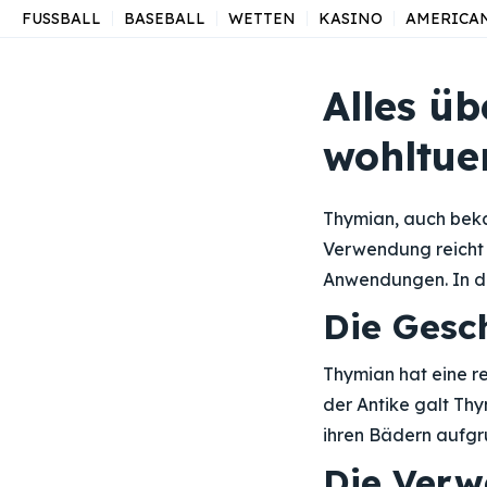
FUSSBALL
BASEBALL
WETTEN
KASINO
AMERICA
Alles üb
wohltue
Thymian, auch bekan
Verwendung reicht J
Anwendungen. In di
Die Gesc
Thymian hat eine re
der Antike galt Th
ihren Bädern aufgr
Die Ver