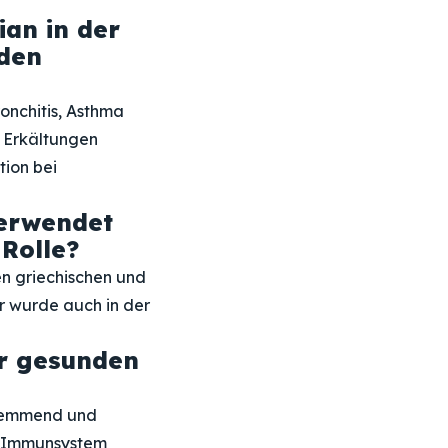
an in der
rden
onchitis, Asthma
 Erkältungen
tion bei
erwendet
 Rolle?
en griechischen und
r wurde auch in der
r gesunden
shemmend und
as Immunsystem