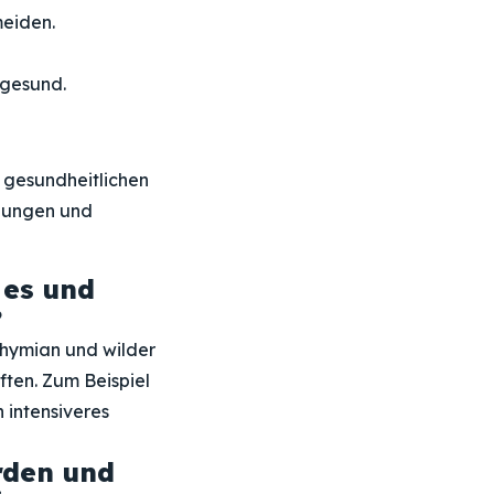
meiden.
 gesund.
n gesundheitlichen
ndungen und
 es und
?
thymian und wilder
ften. Zum Beispiel
 intensiveres
rden und