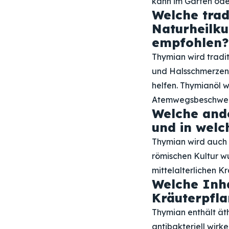
kann im Garten ode
Welche trad
Naturheilk
empfohlen?
Thymian wird tradi
und Halsschmerzen 
helfen. Thymianöl 
Atemwegsbeschwer
Welche and
und in welch
Thymian wird auch 
römischen Kultur w
mittelalterlichen 
Welche Inh
Kräuterpfla
Thymian enthält ät
antibakteriell wir