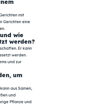
einem
Gerichten mit
n Gerichten eine
en.
 und wie
tzt werden?
schaften. Er kann
esetzt werden.
ems und zur
den, um
r kann aus Samen,
eßen und
hrige Pflanze und