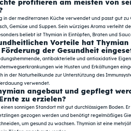
chte profitieren am meisten von s
?
g in der mediterranen Küche verwendet und passt gut zu 
Fisch, Gemüse und Suppen. Sein würziges Aroma verleiht de
onders beliebt ist Thymian in Eintöpfen, Braten und Sauc
ndheitlichen Vorteile hat Thymian
 Förderung der Gesundheit eingese
dungshemmende, antibakterielle und antioxidative Eigen
 Atemwegserkrankungen wie Husten und Erkältungen eing
h in der Naturheilkunde zur Unterstützung des Immunsyst
Verdauung verwendet.
hymian angebaut und gepflegt wer
Ernte zu erzielen?
einen sonnigen Standort mit gut durchlässigem Boden. E
Setzlingen gezogen werden und benötigt regelmäßiges Gi
chneiden, um gesund zu wachsen. Thymian ist eine mehrjä