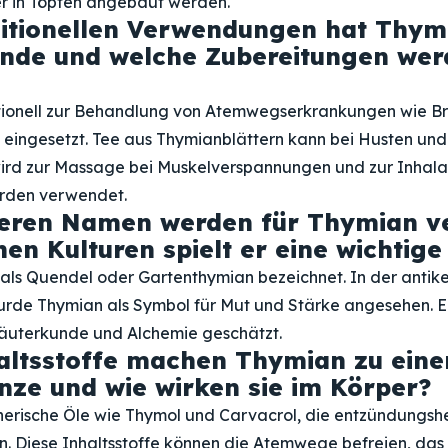
r in Töpfen angebaut werden.
itionellen Verwendungen hat Thymi
unde und welche Zubereitungen we
tionell zur Behandlung von Atemwegserkrankungen wie Br
eingesetzt. Tee aus Thymianblättern kann bei Husten und
wird zur Massage bei Muskelverspannungen und zur Inhala
den verwendet.
eren Namen werden für Thymian v
en Kulturen spielt er eine wichtige
als Quendel oder Gartenthymian bezeichnet. In der antik
urde Thymian als Symbol für Mut und Stärke angesehen. E
Kräuterkunde und Alchemie geschätzt.
altsstoffe machen Thymian zu eine
nze und wie wirken sie im Körper?
herische Öle wie Thymol und Carvacrol, die entzündung
ken. Diese Inhaltsstoffe können die Atemwege befreien, d