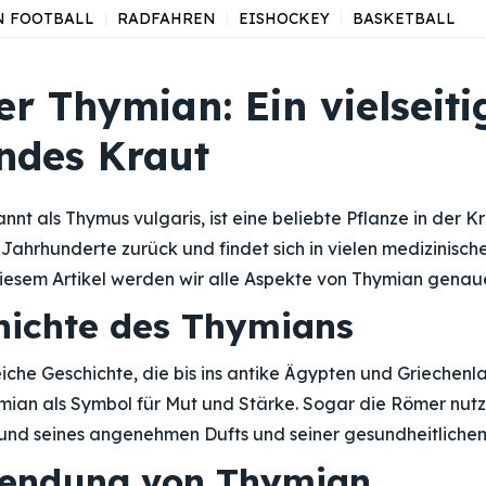
N FOOTBALL
RADFAHREN
EISHOCKEY
BASKETBALL
er Thymian: Ein vielseit
ndes Kraut
nt als Thymus vulgaris, ist eine beliebte Pflanze in der 
ahrhunderte zurück und findet sich in vielen medizinisch
esem Artikel werden wir alle Aspekte von Thymian genaue
hichte des Thymians
iche Geschichte, die bis ins antike Ägypten und Griechenla
ymian als Symbol für Mut und Stärke. Sogar die Römer nut
und seines angenehmen Dufts und seiner gesundheitlichen 
wendung von Thymian