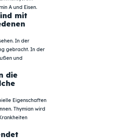
min A und Eisen.
ind mit
iedenen
sehen. In der
ng gebracht. In der
räußen und
n die
lche
elle Eigenschaften
önnen. Thymian wird
Krankheiten
endet