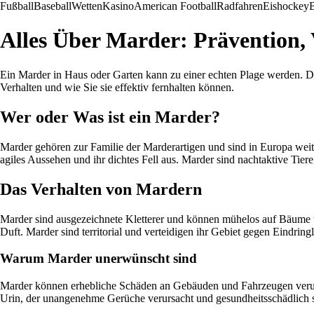
Fußball
Baseball
Wetten
Kasino
American Football
Radfahren
Eishockey
B
Alles Über Marder: Prävention,
Ein Marder in Haus oder Garten kann zu einer echten Plage werden. Di
Verhalten und wie Sie sie effektiv fernhalten können.
Wer oder Was ist ein Marder?
Marder gehören zur Familie der Marderartigen und sind in Europa weit
agiles Aussehen und ihr dichtes Fell aus. Marder sind nachtaktive Tier
Das Verhalten von Mardern
Marder sind ausgezeichnete Kletterer und können mühelos auf Bäume 
Duft. Marder sind territorial und verteidigen ihr Gebiet gegen Eindringl
Warum Marder unerwünscht sind
Marder können erhebliche Schäden an Gebäuden und Fahrzeugen verurs
Urin, der unangenehme Gerüche verursacht und gesundheitsschädlich 