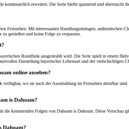
e kontinuierlich erweitert. Die Serie bleibt spannend und überrascht
hen Fernsehen. Mit interessanten Handlungssträngen, authentischen Ch
ie zu genießen und keine Folge zu verpassen.
t?
ayerischen Rundfunk ausgestrahlt wird. Die Serie spielt in einem fikt
umorvollen Darstellung bayerischer Lebensart und der vielschichtigen C
hoam online ansehen?
erfügbar, wo sie nach der Ausstrahlung im Fernsehen abrufbar sind. Z
hoam is Dahoam?
u für die kommenden Folgen von Dahoam is Dahoam. Diese Vorschau gib
 is Dahoam?