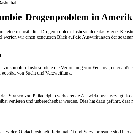
asketball
Zombie-Drogenproblem in Amerik
 mit einem ernsthaften Drogenproblem. Insbesondere das Viertel Kensing
l werfen wir einen genaueren Blick auf die Auswirkungen der sogenan
a
zu kämpfen. Insbesondere die Verbreitung von Fentanyl, einer äußerst
d geprägt von Sucht und Verzweiflung.
 den Straßen von Philadelphia verheerende Auswirkungen gezeigt. Kon
selbst verlieren und unberechenbar werden. Dies hat dazu geführt, das
ch wider. Obdachlosigkeit, Kriminalität und Verwahrlosung sind hier a