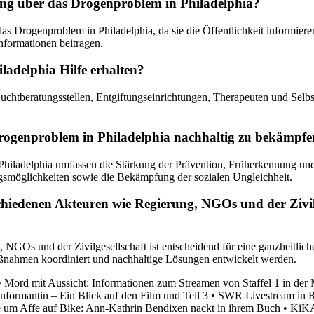
tung über das Drogenproblem in Philadelphia?
 das Drogenproblem in Philadelphia, da sie die Öffentlichkeit informie
informationen beitragen.
adelphia Hilfe erhalten?
uchtberatungsstellen, Entgiftungseinrichtungen, Therapeuten und Selb
 Drogenproblem in Philadelphia nachhaltig zu bekämpf
Philadelphia umfassen die Stärkung der Prävention, Früherkennung u
gsmöglichkeiten sowie die Bekämpfung der sozialen Ungleichheit.
chiedenen Akteuren wie Regierung, NGOs und der Zivil
GOs und der Zivilgesellschaft ist entscheidend für eine ganzheitlic
ahmen koordiniert und nachhaltige Lösungen entwickelt werden.
•
Mord mit Aussicht: Informationen zum Streamen von Staffel 1 in der
Informantin – Ein Blick auf den Film und Teil 3
•
SWR Livestream in Rh
 um Affe auf Bike: Ann-Kathrin Bendixen nackt in ihrem Buch
•
KiKA