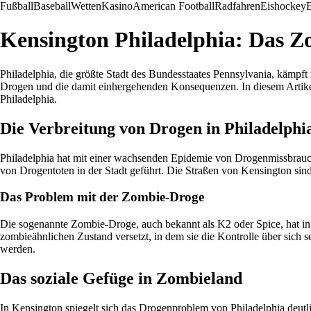
Fußball
Baseball
Wetten
Kasino
American Football
Radfahren
Eishockey
B
Kensington Philadelphia: Das 
Philadelphia, die größte Stadt des Bundesstaates Pennsylvania, kämpft
Drogen und die damit einhergehenden Konsequenzen. In diesem Artike
Philadelphia.
Die Verbreitung von Drogen in Philadelphi
Philadelphia hat mit einer wachsenden Epidemie von Drogenmissbrauch 
von Drogentoten in der Stadt geführt. Die Straßen von Kensington sin
Das Problem mit der Zombie-Droge
Die sogenannte Zombie-Droge, auch bekannt als K2 oder Spice, hat in
zombieähnlichen Zustand versetzt, in dem sie die Kontrolle über sich 
werden.
Das soziale Gefüge in Zombieland
In Kensington spiegelt sich das Drogenproblem von Philadelphia deutli