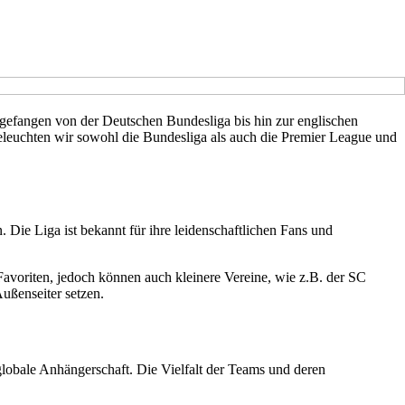
Angefangen von der Deutschen Bundesliga bis hin zur englischen
beleuchten wir sowohl die Bundesliga als auch die Premier League und
 Die Liga ist bekannt für ihre leidenschaftlichen Fans und
voriten, jedoch können auch kleinere Vereine, wie z.B. der SC
ußenseiter setzen.
 globale Anhängerschaft. Die Vielfalt der Teams und deren