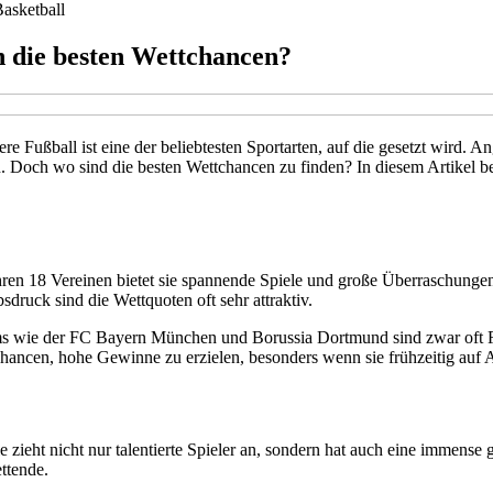
asketball
n die besten Wettchancen?
e Fußball ist eine der beliebtesten Sportarten, auf die gesetzt wird. 
en. Doch wo sind die besten Wettchancen zu finden? In diesem Artikel 
hren 18 Vereinen bietet sie spannende Spiele und große Überraschungen.
druck sind die Wettquoten oft sehr attraktiv.
ms wie der FC Bayern München und Borussia Dortmund sind zwar oft Fa
hancen, hohe Gewinne zu erzielen, besonders wenn sie frühzeitig auf A
e zieht nicht nur talentierte Spieler an, sondern hat auch eine immense
ttende.