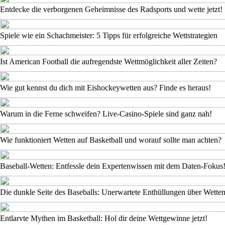
Entdecke die verborgenen Geheimnisse des Radsports und wette jetzt!
Spiele wie ein Schachmeister: 5 Tipps für erfolgreiche Wettstrategien
Ist American Football die aufregendste Wettmöglichkeit aller Zeiten?
Wie gut kennst du dich mit Eishockeywetten aus? Finde es heraus!
Warum in die Ferne schweifen? Live-Casino-Spiele sind ganz nah!
Wie funktioniert Wetten auf Basketball und worauf sollte man achten?
Baseball-Wetten: Entfessle dein Expertenwissen mit dem Daten-Fokus
Die dunkle Seite des Baseballs: Unerwartete Enthüllungen über Wette
Entlarvte Mythen im Basketball: Hol dir deine Wettgewinne jetzt!