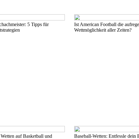
chachmeister: 5 Tipps für
Ist American Football die aufreg
tstrategien
Wettmöglichkeit aller Zeiten?
 Wetten auf Basketball und
Baseball-Wetten: Entfessle dein