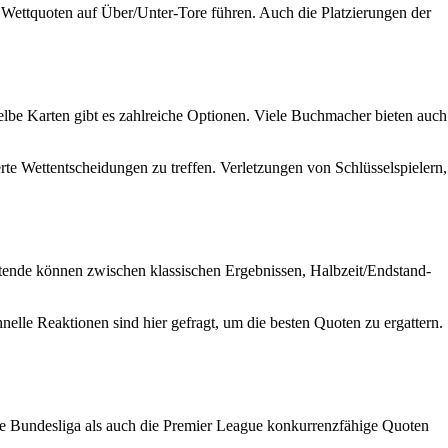
n Wettquoten auf Über/Unter-Tore führen. Auch die Platzierungen der
Gelbe Karten gibt es zahlreiche Optionen. Viele Buchmacher bieten auch
erte Wettentscheidungen zu treffen. Verletzungen von Schlüsselspielern,
ttende können zwischen klassischen Ergebnissen, Halbzeit/Endstand-
hnelle Reaktionen sind hier gefragt, um die besten Quoten zu ergattern.
die Bundesliga als auch die Premier League konkurrenzfähige Quoten